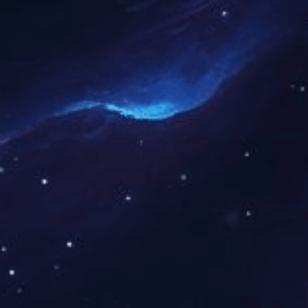
活动期间，华体会体育网页版-华体会
空气，实地感受周边生态环境发展变化。一