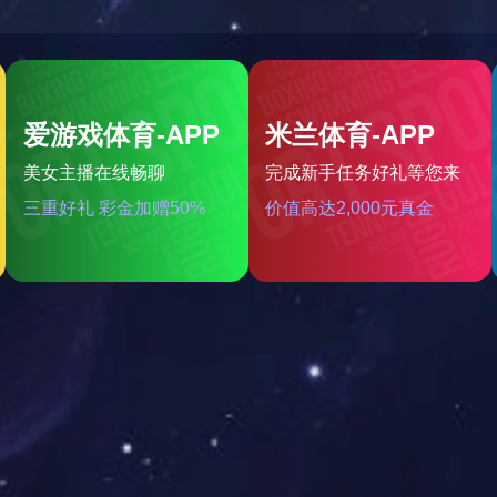
途中共设有智慧打卡、趣味打卡、晒图打卡3个打卡处，
站提前做好了前期路线规划、物资保障、医疗应急、引导