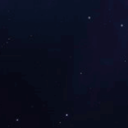
把本文分享给您的朋友：
上一篇：
华体会体育网页版-华体会（中国） 开展
下一篇：
华体会体育网页版-华体会（中国） 开展“