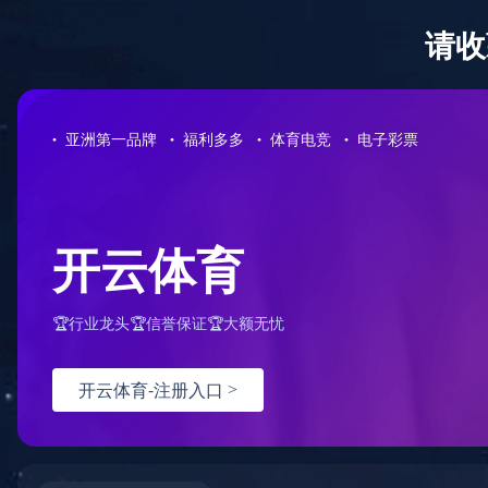
华体会体育网页版
今天是
欢迎访问华体会体育网页版-华体会（中国） 网