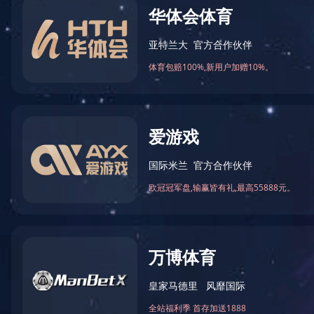
企业理念
文化活动
集团视频
华体会体育网页版-
来源
为深入学习党的二十大精神，团结带领
体育网页版-华体会（中国） 组织开展“承