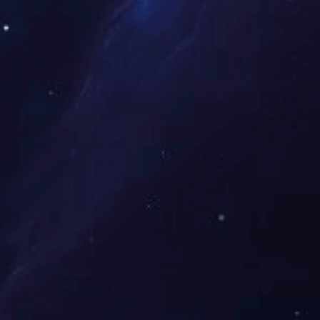
（中国） 广大干部职工精神抖擞，围绕龙子湖公园，雨
路上，大家聊工作、谈体会，欢声笑语不断，呈现出昂扬