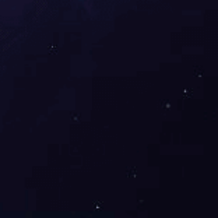
后踏着轻快矫健的步伐在湖边绿道呼吸着新鲜
向上、团结活泼的精神面貌。