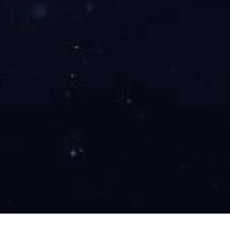
03月
被市国资委党委授予：20
02月
被省委、省政府命名为：
2013
12月
被市国企文化艺术协会授
10月
被市国资委授予：2012
03月
被市国资委党委授予：20
01月
被市总工会授予： 201
2012
09月
被市委组织部授予：党员