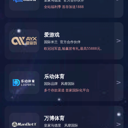
2023
2016
12月
华体会体育网页版-华体会
2015
果获2023年“中州建设科
2014
11月
华体会体育网页版-华体
2013
省市政工程金杯奖。
2012
7月
华体会体育网页版-华体会（
2011
等市政工程建设先进集体
6月
华体会体育网页版-华体
5月
华体会体育网页版-华体
网页版-华体会（中国）
3月
华体会体育网页版-华体