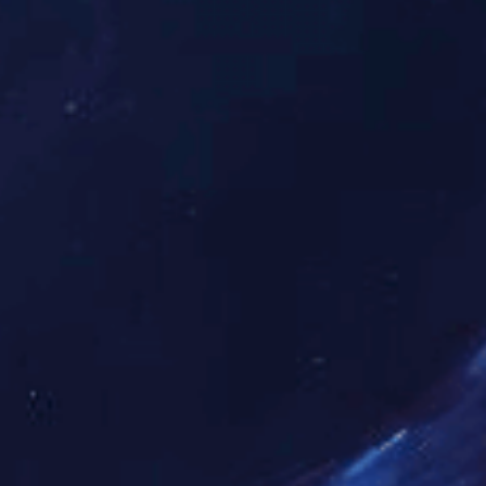
治理”的方针，详细讲解了消防安全法律法
动问答环节积极参与，现场学习氛围浓厚。