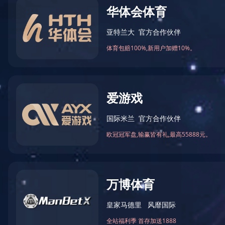
政府要闻
集团新闻
子华体会体育网页版
以“练”促防，
为深入贯彻 “人民至上、生命至上” 
工、参建单位及后勤物业服务人员，在橄榄公馆
面提升全员消防安全意识与应急处置能力，