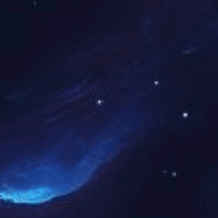
二、聚焦实战演练，提升应急能力
在实操演练环节，活动分为灭火器实操
四字诀，对准模拟火点精准喷射，切实提升
射等动作，整个过程紧张有序，充分展现
三、压实安全责任，构建长效机制
郑州紫藤公馆置业有限公司始终将安全
宁”理念的具体举措。通过培训演练，进一