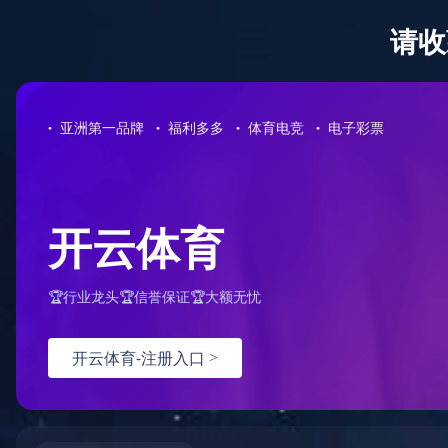
华体会体育网页版
今天是
欢迎访问华体会体育网页版-华体会（中国） 网