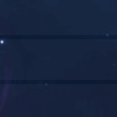
华体会体育网页版-
筑牢安全防线——紫藤置业组织开展2025
来源：紫藤置业 编辑：梁涛 发布日期：2025-11-12 16:00:29 点击数：182
的安全发展理念，严格落实国家消防安全责任制，11月12
项目开展了一场以 “消防责任在肩 演练护航平安”为主题
筑牢企业安全防线。