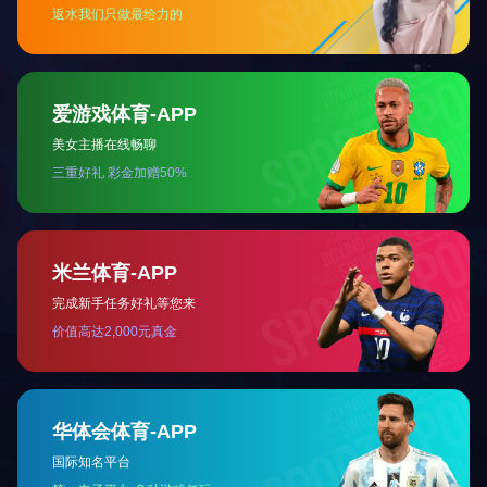
把本文分享给您的朋友：
上一篇：
郑州国际会展有限责任公司
下一篇：
郑州紫藤公馆置业有限公司
集团
华体会体育网页版-华体会（中国）
集团
地址：河南省郑州市郑东新区平安大道189号
组织
邮编：450046
领导
电话：0371-67188871
公司
邮箱：jstzbgs@163.com
发展