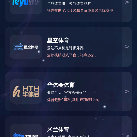
子公司
郑州赫喆文化传播有限公司，系根据郑州市人民政府《
将国有产权户外广告设施资产及广告经营权注入华体会体育
页版-华体会（中国） 与郑州市公共交通总公司于201
公司以设计制作、发布代理国内广告业务为主，目