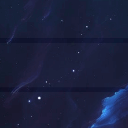
河南涌泉资产管理有限公司
版-华体会（中国） 参股10%的股权类私募基金管理公司，
067291。公司成立以来，积极探索设立创业投资、政
累计发起基金产品5支，分别为涌泉高新技术产业私募投资基
泉裕花谷都市生态农业私募投资基金、涌泉创汇私募创业投
18年7月24日，基金募集规模为3000万元，实际募集
资基金业协会私募投资基金备案证明。
于2018年8月24日，基金募集规模为4.5亿元，实际
券投资基金业协会私募投资基金备案证明。