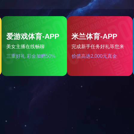
立于2018年8月22日，基金募集规模为3亿元，实际募
证券投资基金业协会私募投资基金备案证明。
立于2018年8月22日，基金募集规模为3亿元，实际募集
证券投资基金业协会私募投资基金备案证明。
年7月30日，基金募集规模为1000万元，实际募集规模1
基金业协会私募投资基金备案证明。