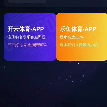
涌泉裕花谷都市生态农业私募投资基金成
有限公司，于2018年11月14日取得中国
涌泉明月谷都市生态农业私募投资基金成
有限公司，于2018年11月14日取得中国
涌泉创汇私募创业投资基金成立于2019
司，于2019年8月16日取得中国证券投资
把本文分享给您的朋友：
上一篇：
郑州盛之荣置业有限公司
下一篇：
郑州涌智基金管理有限公司