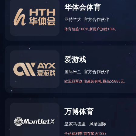
子公司
河南涌泉管理有限公司为华体会体育网页
业协会的基金管理人备案，协会登记编号P1
绩。
涌泉截止到2019年12月31日，共
涌泉明月谷都市生态农业私募投资基金、涌
涌泉高新技术产业私募投资基金成立于20
公司，于2018年7月27日取得中国证券投
涌泉好想你都市生态农业私募投资基金成立
有限公司，于2018年9月21日取得中国证