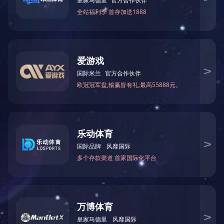
中共中央政治局召开会议分析研究2026年经济工作审议《中国共产党领导
议，分析研究2026年经济工作，审议《中国共产党领导全面依法治国

政府要闻

2025-12-08

1120
习近平出席中法企业
新华社北京12月4日电（记者
幕式并致辞。12月4日中午
摄习近平指出，今年是中法关系

政府要闻

2025-12-05
习近平同法国总统马