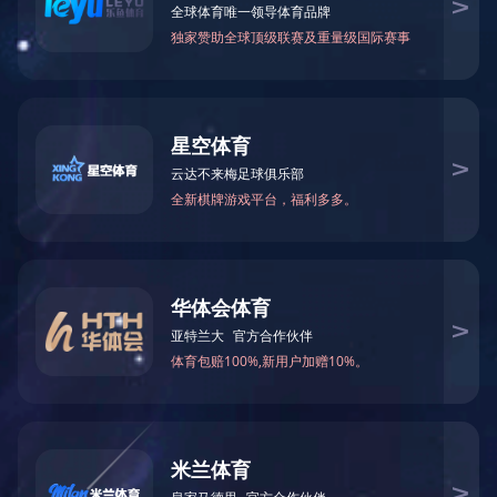
政府要闻
集团新闻
子华体会体育网页版
中共中央政治局召开会议 研究部署党风廉政建设和
中共中央政治局召开会议研究部署党风廉政建设和反腐败工作中共中央总书
报，研究部署2026年党风廉政建设和反腐败工作。中共中央总书记习近

政府要闻

2025-12-25

855
中央经济工作会议在
中央经济工作会议在北京举行习
在北京举行。中共中央总书记、
日在北京举行。中共中央总书

政府要闻

2025-12-12