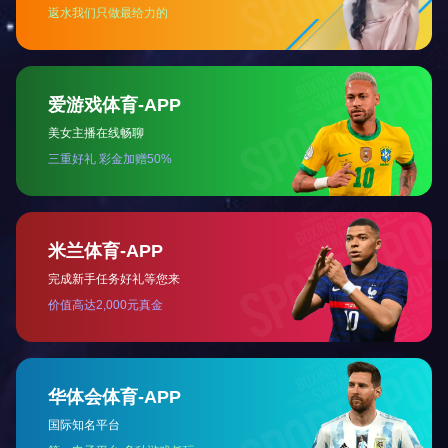

政府要闻

2025-11-18

1143
《求是》杂志发表习近平总书记重要文章 《因地
新华社北京11月15日电 11月16日出版的第22期《求是》杂志将发
年9月至2025年4月期间有关重要论述的节录。文章强调，新质生产力

政府要闻

2025-11-15

1121
习近平在广东考察时强调深入
央总书记、国家主席、中央军
迹陈列。新华社记者 谢环驰 摄