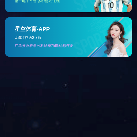

政府要闻

2025-11-08
习近平在听取海南自由贸易港
中共中央总书记、国家主席、
亚11月6日电 中共中央总书记

政府要闻

2025-11-06
华体会体育网页版
上一页
1
2
3
4
5
下一页
尾页
···
集团