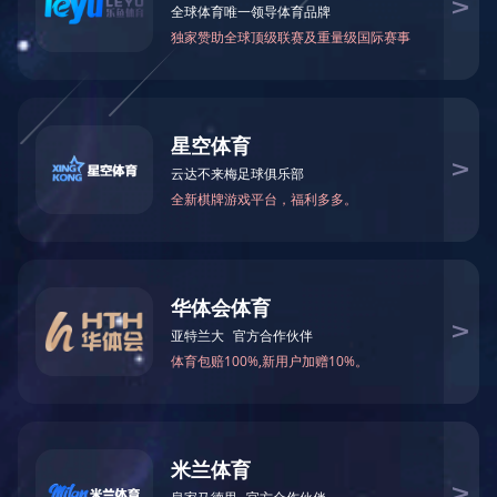
政府要闻
集团新闻
子华体会体育网页版
《求是》杂志发表习近平总书记重要文章 《纵深
新华社北京9月15日电 9月16日出版的第18期《求是》杂志将发表
一大市场，是党中央作出的重大决策，不仅是构建新发展格局、推动高质

政府要闻

2025-09-16

710
国务院关于全国部分地区要素市场化配置 综合改
国函〔2025〕86号北京市、江苏省、浙江省、安徽省、福建省、河南
示收悉。现批复如下：一、同意自即日起2年内开展北京城市副中心、苏

政府要闻

2025-09-11

700